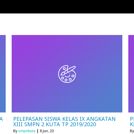
A
PELEPASAN SISWA KELAS IX ANGKATAN
P
XIII SMPN 2 KUTA TP 2019/2020
K
By
smpnkuta
|
8
Jun, 20
B