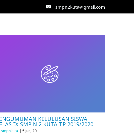
smpn2kuta@gmail.com
ENGUMUMAN KELULUSAN SISWA
ELAS IX SMP N 2 KUTA TP 2019/2020
y
smpnkuta
|
5
Jun, 20