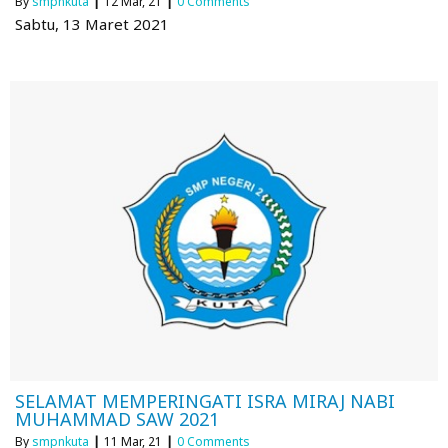
By
smpnkuta
|
12
Mar, 21
|
0 Comments
Sabtu, 13 Maret 2021
SELAMAT MEMPERINGATI ISRA MIRAJ NABI
MUHAMMAD SAW 2021
By
smpnkuta
|
11
Mar, 21
|
0 Comments