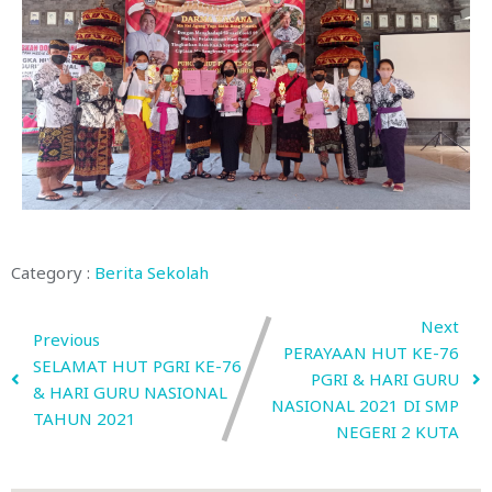
Category :
Berita Sekolah
Next
Previous
PERAYAAN HUT KE-76
SELAMAT HUT PGRI KE-76
PGRI & HARI GURU
& HARI GURU NASIONAL
NASIONAL 2021 DI SMP
TAHUN 2021
NEGERI 2 KUTA