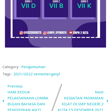
Category :
Pengumuman
Tags :
2021/2022
semesterganjil
Previous
HARI KEDUA
Next
PELAKSANAAN LOMBA
KEGIATAN PASRAMAN
BULAN BAHASA DAN
KILAT DI SMP NEGERI 2
PENDIDIKAN ANTI
KUTA 15 DESEMBER 2021