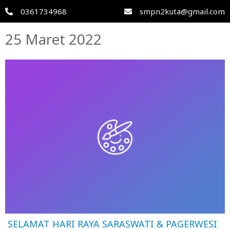
0361734968
smpn2kuta@gmail.com
25 Maret 2022
SELAMAT HARI RAYA SARASWATI & PAGERWESI