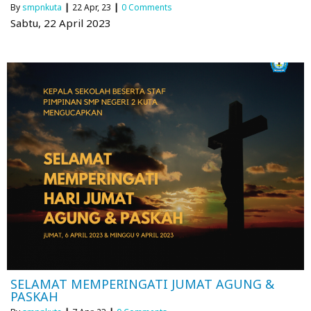
By
smpnkuta
|
22
Apr, 23
|
0 Comments
Sabtu, 22 April 2023
SELAMAT MEMPERINGATI JUMAT AGUNG &
PASKAH