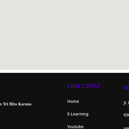
LINK CEPAT
K
Home
Jl
n Tri Hita
Karana
E-Learning
03
Youtube
sm