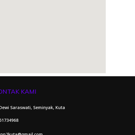
ONTAK KAMI
. Dewi Saraswati, Seminyak, Kuta
61734968
pn2kuta@gmail.com