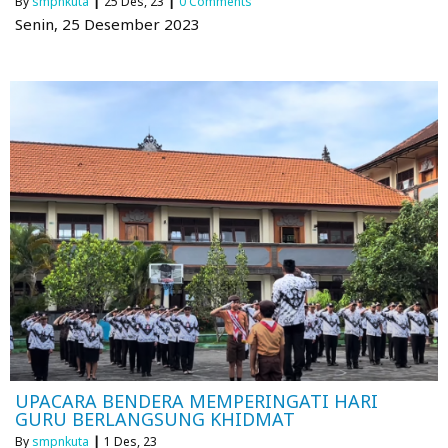
By
smpnkuta
|
25
Des, 23
|
0 Comments
Senin, 25 Desember 2023
UPACARA BENDERA MEMPERINGATI HARI
GURU BERLANGSUNG KHIDMAT
By
smpnkuta
|
1
Des, 23