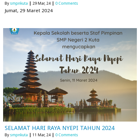
By
smpnkuta
|
29
Mar, 24
|
0 Comments
Jumat, 29 Maret 2024
SELAMAT HARI RAYA NYEPI TAHUN 2024
By
smpnkuta
|
11
Mar, 24
|
0 Comments