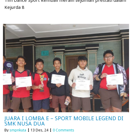
Tim Dance Sport kembali meraih sejumlah prestasi dalam
Kejurda 8
JUARA I LOMBA E – SPORT MOBILE LEGEND DI
SMK NUSA DUA
By
smpnkuta
|
13
Des, 24
|
0 Comments