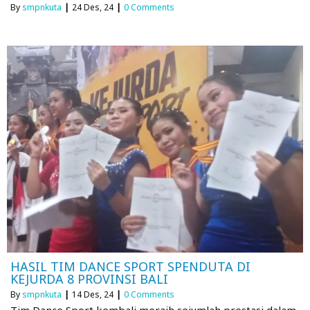
By
smpnkuta
|
24
Des, 24
|
0 Comments
HASIL TIM DANCE SPORT SPENDUTA DI
KEJURDA 8 PROVINSI BALI
By
smpnkuta
|
14
Des, 24
|
0 Comments