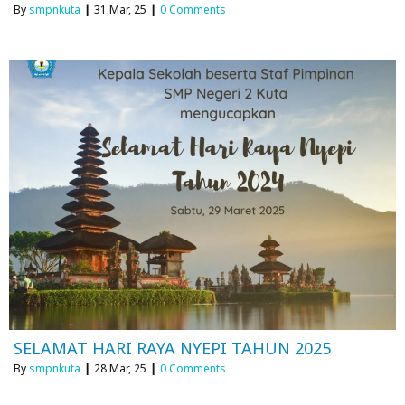
By
smpnkuta
|
31
Mar, 25
|
0 Comments
SELAMAT HARI RAYA NYEPI TAHUN 2025
By
smpnkuta
|
28
Mar, 25
|
0 Comments