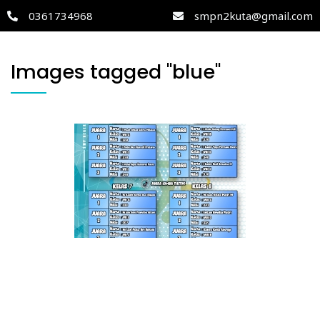
0361734968
smpn2kuta@gmail.com
Images tagged "blue"