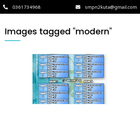
0361734968
smpn2kuta@gmail.com
Images tagged "modern"