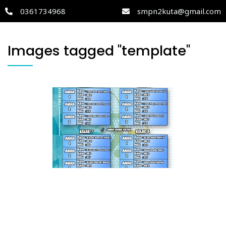
0361734968
smpn2kuta@gmail.com
Images tagged "template"