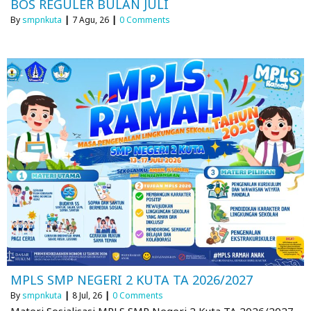
BOS REGULER BULAN JULI
By
smpnkuta
|
7
Agu, 26
|
0 Comments
MPLS SMP NEGERI 2 KUTA TA 2026/2027
By
smpnkuta
|
8
Jul, 26
|
0 Comments