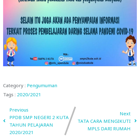
Category :
Pengumuman
Tags :
2020/2021
Previous
Next
PPDB SMP NEGERI 2 KUTA
TATA CARA MENGIKUTI
TAHUN PELAJARAN
MPLS DARI RUMAH
2020/2021