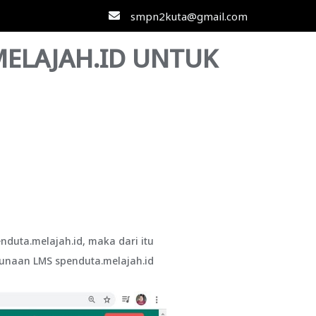
smpn2kuta@gmail.com
ELAJAH.ID UNTUK
uta.melajah.id, maka dari itu
gunaan LMS spenduta.melajah.id