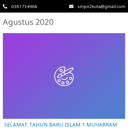
0361734968
smpn2kuta@gmail.com
Agustus 2020
SELAMAT TAHUN BARU ISLAM 1 MUHARRAM