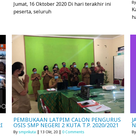
B
Jumat, 16 Oktober 2020 Di hari terakhir ini
K
peserta, seluruh
h
PEMBUKAAN LATPIM CALON PENGURUS
J
I
OSIS SMP NEGERI 2 KUTA T.P. 2020/2021
N
By
smpnkuta
|
13
Okt, 20
|
0 Comments
B