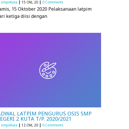
y
smpnkuta
|
15
Okt, 20
|
0 Comments
amis, 15 Oktober 2020 Pelaksanaan latpim
ari ketiga diisi dengan
ADWAL LATPIM PENGURUS OSIS SMP
EGERI 2 KUTA T/P. 2020/2021
y
smpnkuta
|
12
Okt, 20
|
0 Comments