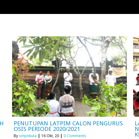
AH
PENUTUPAN LATPIM CALON PENGURUS
L
OSIS PERIODE 2020/2021
N
K
By
smpnkuta
|
16
Okt, 20
|
0 Comments