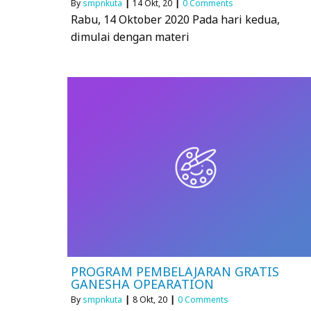
By
smpnkuta
|
14
Okt, 20
|
0 Comments
Rabu, 14 Oktober 2020 Pada hari kedua,
dimulai dengan materi
PROGRAM PEMBELAJARAN GRATIS
GANESHA OPEARATION
By
smpnkuta
|
8
Okt, 20
|
0 Comments