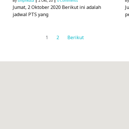
By
smpnkuta
|
2
Okt, 20
|
0 Comments
B
Jumat, 2 Oktober 2020 Berikut ini adalah
J
jadwal PTS yang
p
1
2
Berikut