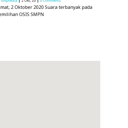
y
smpnkuta
|
2
Okt, 20
|
0 Comments
umat, 2 Oktober 2020 Suara terbanyak pada
emilihan OSIS SMPN