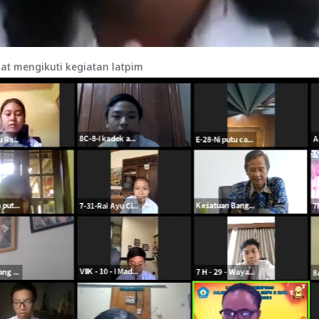
at mengikuti kegiatan latpim