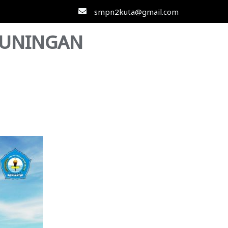
smpn2kuta@gmail.com
KUNINGAN