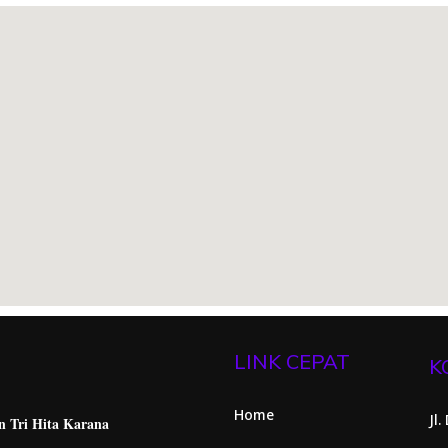
LINK CEPAT
K
Home
Jl
n Tri Hita
Karana