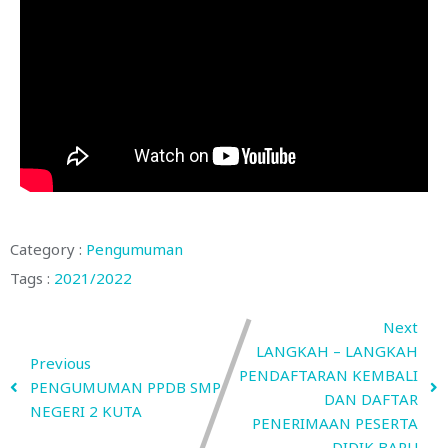
Category :
Pengumuman
Tags :
2021/2022
Next
LANGKAH – LANGKAH
Previous
PENDAFTARAN KEMBALI
PENGUMUMAN PPDB SMP
DAN DAFTAR
NEGERI 2 KUTA
PENERIMAAN PESERTA
DIDIK BARU