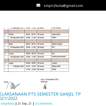
smpn2kuta@gmail.com
ELAKSANAAN PTS SEMESTER GANJIL TP
021/2022
y
smpnkuta
|
21
Sep, 21
|
0 Comments