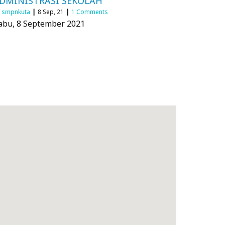
DMINISTRASI SEKOLAH
y
smpnkuta
|
8
Sep, 21
|
1 Comments
abu, 8 September 2021