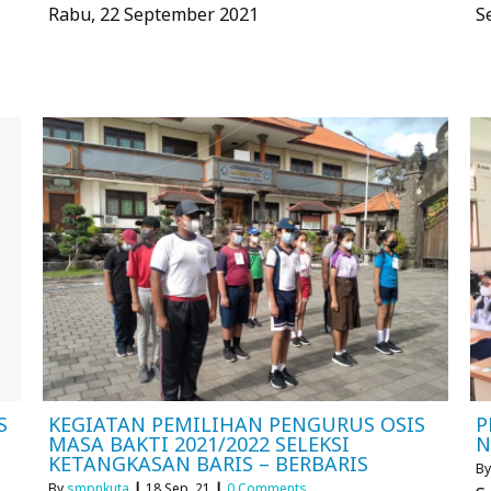
Rabu, 22 September 2021
S
S
KEGIATAN PEMILIHAN PENGURUS OSIS
P
MASA BAKTI 2021/2022 SELEKSI
N
KETANGKASAN BARIS – BERBARIS
B
By
smpnkuta
|
18
Sep, 21
|
0 Comments