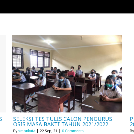
S
SELEKSI TES TULIS CALON PENGURUS
P
OSIS MASA BAKTI TAHUN 2021/2022
2
By
smpnkuta
|
22
Sep, 21
|
0 Comments
B