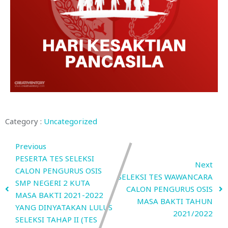
Category :
Uncategorized
Previous
PESERTA TES SELEKSI
Next
CALON PENGURUS OSIS
SELEKSI TES WAWANCARA
SMP NEGERI 2 KUTA
CALON PENGURUS OSIS
MASA BAKTI 2021-2022
MASA BAKTI TAHUN
YANG DINYATAKAN LULUS
2021/2022
SELEKSI TAHAP II (TES