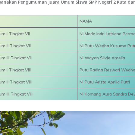
aksanakan Pengumuman Juara Umum Siswa SMP Negeri 2 Kuta dari
NAMA
m I Tingkat VII
Ni Made Indri Latriana Perma
m II Tingkat VII
Ni Putu Wedha Kusuma Putr
m III Tingkat VII
Ni Wayan Silvie Amelia
m I Tingkat VIII
Putu Radina Reswari Wedh
m II Tingkat VIII
Ni Putu Arista Aprilia Putri
 III Tingkat VIII
Ni Komang Aura Sandra De