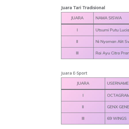
Juara Tari Tradisional
JUARA
NAMA SISWA
I
Utsumi Putu Luci
II
Ni Nyoman Alit S
III
Rai Ayu Citra Pram
Juara E-Sport
JUARA
USERNAME
I
OCTAGRAM
II
GENX GEN
III
69 WINGS