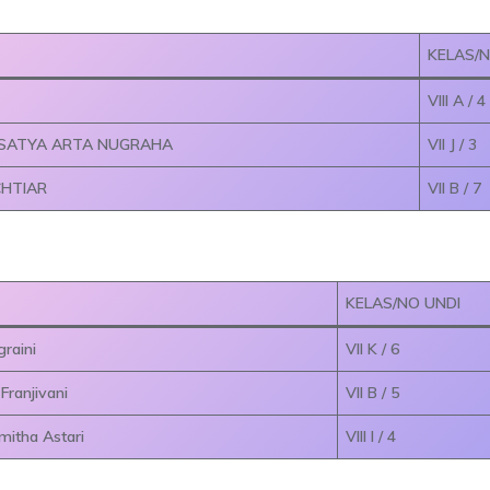
KELAS/N
VIII A / 4
SATYA ARTA NUGRAHA
VII J / 3
CHTIAR
VII B / 7
KELAS/NO UNDI
raini
VII K / 6
ranjivani
VII B / 5
mitha Astari
VIII I / 4