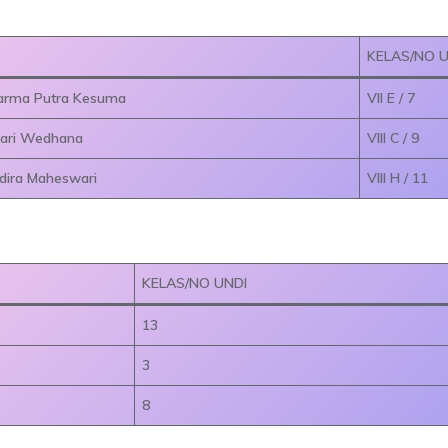
KELAS/NO U
arma Putra Kesuma
VII E / 7
wari Wedhana
VIII C / 9
dira Maheswari
VIII H / 11
S
KELAS/NO UNDI
13
3
8