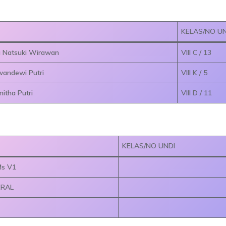
KELAS/NO UN
a Natsuki Wirawan
VIII C / 13
wandewi Putri
VIII K / 5
itha Putri
VIII D / 11
KELAS/NO UNDI
s V1
ERAL