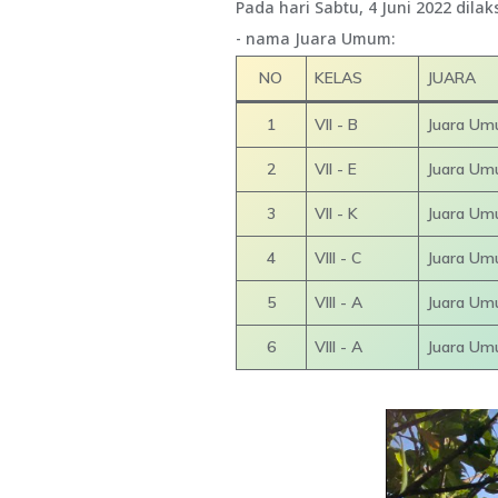
Pada hari Sabtu, 4 Juni 2022 dil
- nama Juara Umum:
NO
KELAS
JUARA
1
VII - B
Juara Umu
2
VII - E
Juara Umu
3
VII - K
Juara Umu
4
VIII - C
Juara Umu
5
VIII - A
Juara Umu
6
VIII - A
Juara Umum