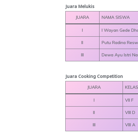
Juara Melukis
JUARA
NAMA SISWA
I
I Wayan Gede Dh
II
Putu Radina Res
III
Dewa Ayu Istri Na
Juara Cooking Competition
JUARA
KELA
I
VII F
II
VIII D
III
VIII A