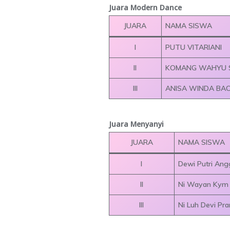
Juara Modern Dance
JUARA
NAMA SISWA
I
PUTU VITARIANI
II
KOMANG WAHYU 
III
ANISA WINDA BA
Juara Menyanyi
JUARA
NAMA SISWA
I
Dewi Putri Angg
II
Ni Wayan Kym F
III
Ni Luh Devi Pra