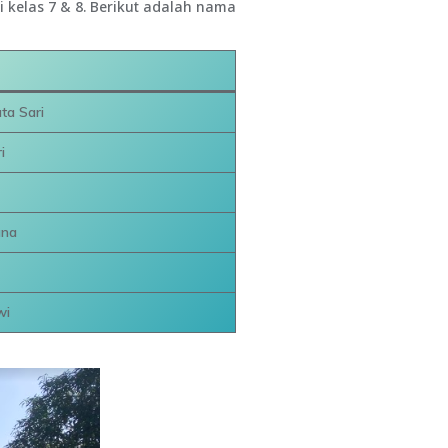
 kelas 7 & 8. Berikut adalah nama
ta Sari
i
ana
wi