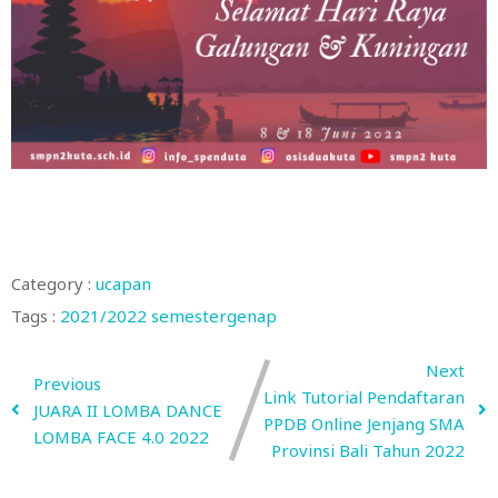
Category :
ucapan
Tags :
2021/2022
semestergenap
Next
Previous
Link Tutorial Pendaftaran
JUARA II LOMBA DANCE
PPDB Online Jenjang SMA
LOMBA FACE 4.0 2022
Provinsi Bali Tahun 2022