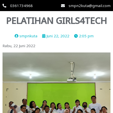
0361734968
smpn2kuta@gmail.com
PELATIHAN GIRLS4TECH
smpnkuta
Juni 22, 2022
2:05 pm
Rabu, 22 Juni 2022