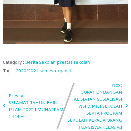
Category :
Berita Sekolah
prestasisekolah
Tags :
2020/2021
semesterganjil
Next
SURAT UNDANGAN
Previous
KEGIATAN SOSIALISASI
SELAMAT TAHUN BARU
VISI & MISI SEKOLAH
ISLAM 2022 I MUHARRAM
SERTA PROGRAM
1444 H
SEKOLAH KEPADA ORANG
TUA SISWA KELAS VII