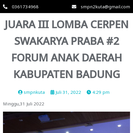
0361734968
smpn2kuta@gmail.com
JUARA III LOMBA CERPEN
SWAKARYA PRABA #2
FORUM ANAK DAERAH
KABUPATEN BADUNG
smpnkuta
Juli 31, 2022
4:29 pm
Minggu,31 Juli 2022