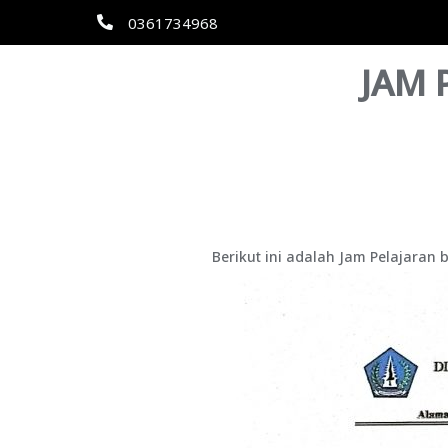
0361734968
JAM 
Berikut ini adalah Jam Pelajaran 