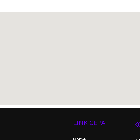
LINK CEPAT
K
Home