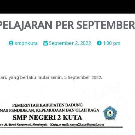
PELAJARAN PER SEPTEMBER
smpnkuta
September 2, 2022
1:00 pm
baru yang berlaku mulai Senin, 5 September 2022.