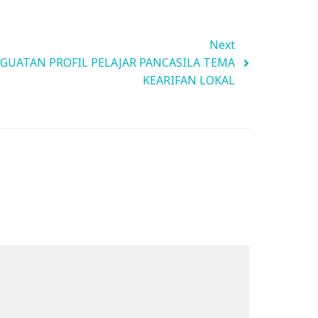
Next
NGUATAN PROFIL PELAJAR PANCASILA TEMA
KEARIFAN LOKAL