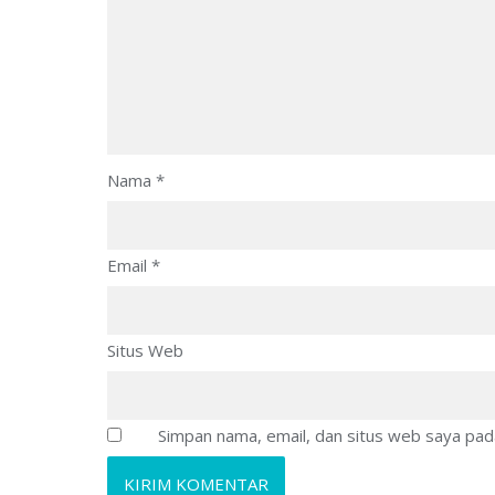
Nama
*
Email
*
Situs Web
Simpan nama, email, dan situs web saya pad