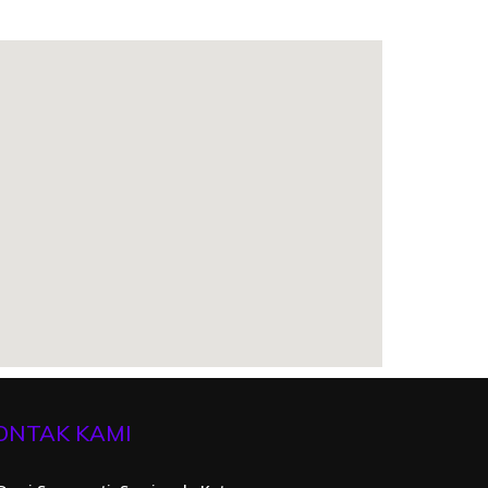
ONTAK KAMI