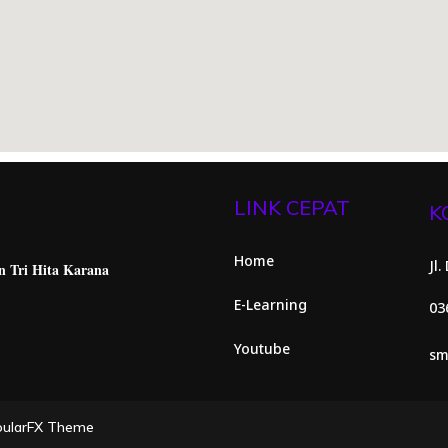
LINK CEPAT
K
Home
Jl
n Tri Hita
Karana
E-Learning
03
Youtube
sm
pularFX Theme