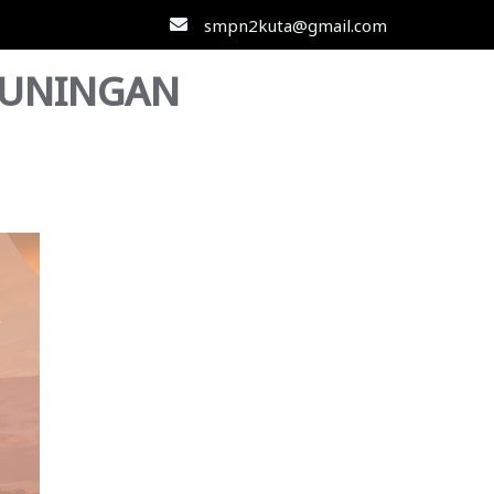
smpn2kuta@gmail.com
KUNINGAN