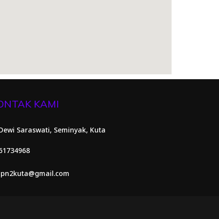
ONTAK KAMI
. Dewi Saraswati, Seminyak, Kuta
61734968
pn2kuta@gmail.com