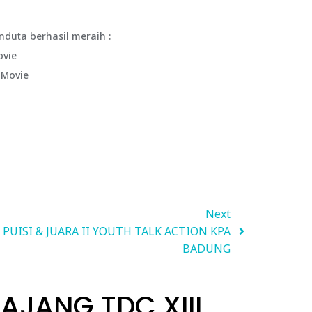
duta berhasil meraih :
ovie
 Movie
Next
I PUISI & JUARA II YOUTH TALK ACTION KPA
BADUNG
AJANG TDC XIII