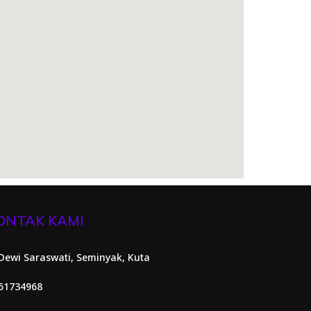
ONTAK KAMI
. Dewi Saraswati, Seminyak, Kuta
61734968