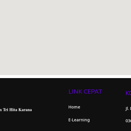
LINK CEPAT
K
Home
Jl
n Tri Hita
Karana
E-Learning
03