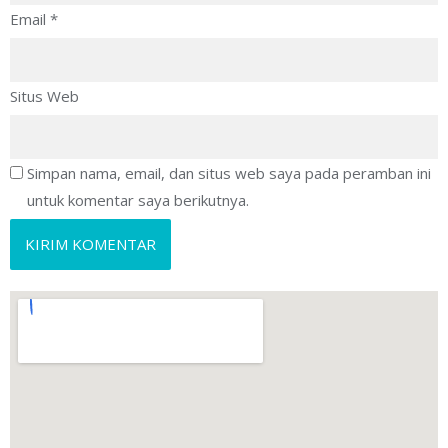
Email
*
Situs Web
Simpan nama, email, dan situs web saya pada peramban ini
untuk komentar saya berikutnya.