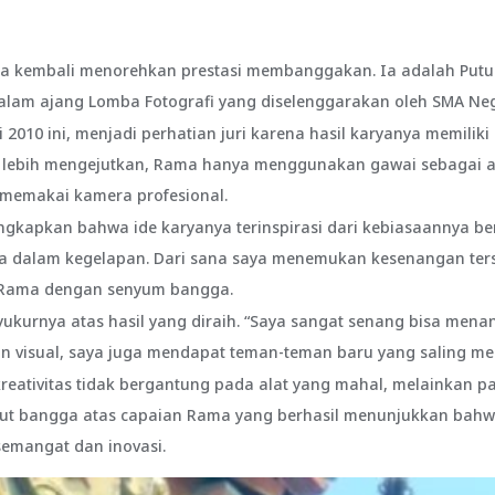
uta kembali menorehkan prestasi membanggakan. Ia adalah Putu
dalam ajang Lomba Fotografi yang diselenggarakan oleh SMA Neg
i 2010 ini, menjadi perhatian juri karena hasil karyanya memilik
 lebih mengejutkan, Rama hanya menggunakan gawai sebagai al
 memakai kamera profesional.
kapkan bahwa ide karyanya terinspirasi dari kebiasaannya ber
a dalam kegelapan. Dari sana saya menemukan kesenangan ters
r Rama dengan senyum bangga.
urnya atas hasil yang diraih. “Saya sangat senang bisa menang
n visual, saya juga mendapat teman-teman baru yang saling m
 kreativitas tidak bergantung pada alat yang mahal, melainkan 
urut bangga atas capaian Rama yang berhasil menunjukkan bahwa
semangat dan inovasi.