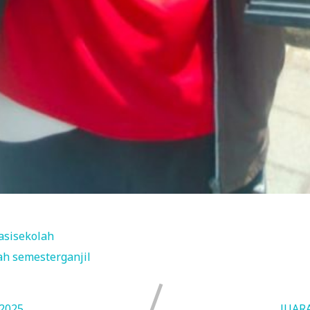
asisekolah
lah
semesterganjil
2025
JUAR