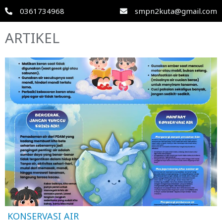
0361734968
smpn2kuta@gmail.com
ARTIKEL
KONSERVASI AIR