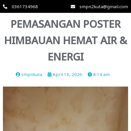
0361734968
smpn2kuta@gmail.com
PEMASANGAN POSTER
HIMBAUAN HEMAT AIR &
ENERGI
smpnkuta
April 16, 2026
8:14 am