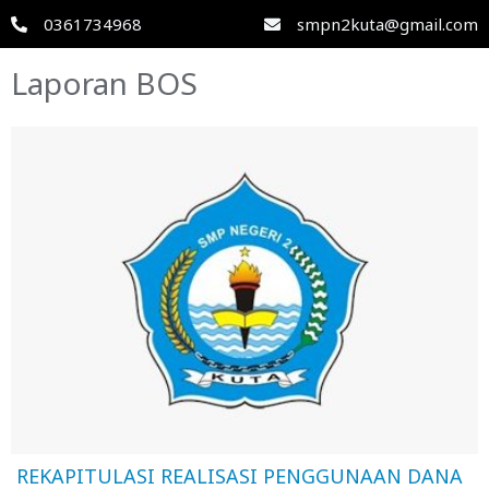
0361734968
smpn2kuta@gmail.com
Laporan BOS
REKAPITULASI REALISASI PENGGUNAAN DANA