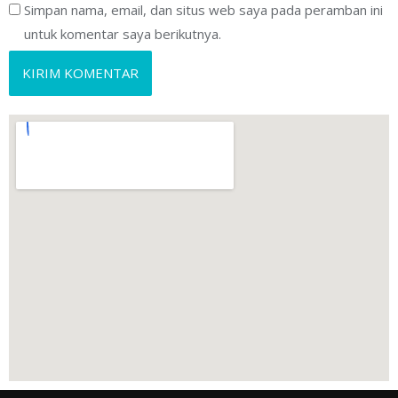
Simpan nama, email, dan situs web saya pada peramban ini
untuk komentar saya berikutnya.