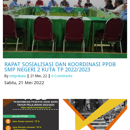
RAPAT SOSIALISASI DAN KOORDINASI PPDB
SMP NEGERI 2 KUTA TP 2022/2023
By
smpnkuta
|
21
Mei, 22
|
0 Comments
Sabtu, 21 Mei 2022