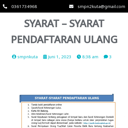
0361734968
smpn2kuta@gmail.com
SYARAT – SYARAT
PENDAFTARAN ULANG
smpnkuta
Juni 1, 2023
8:38 am
3