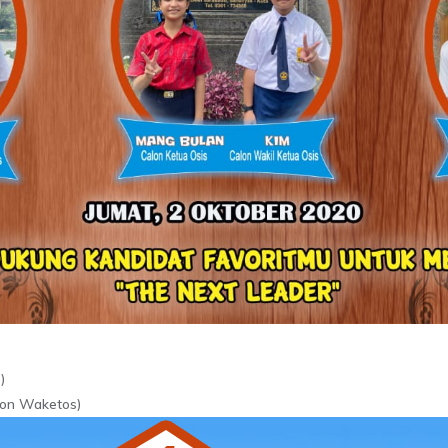
)
lon Waketos)