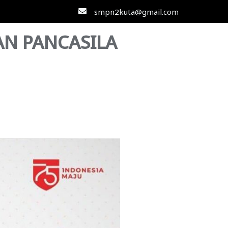
smpn2kuta@gmail.com
AN PANCASILA