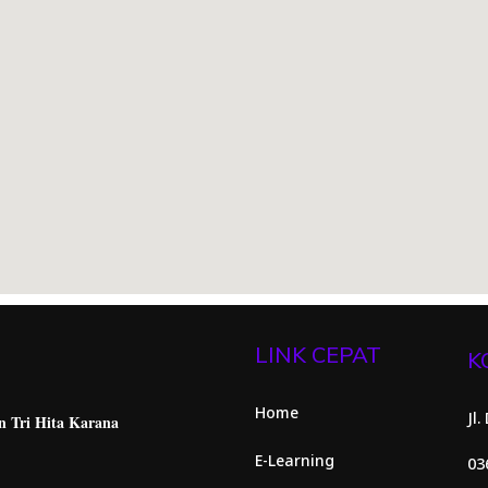
LINK CEPAT
K
Home
Jl
n Tri Hita
Karana
E-Learning
03