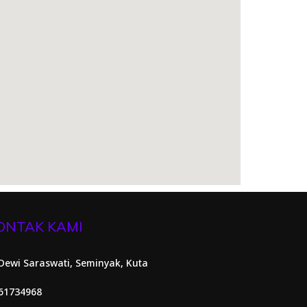
ONTAK KAMI
. Dewi Saraswati, Seminyak, Kuta
61734968