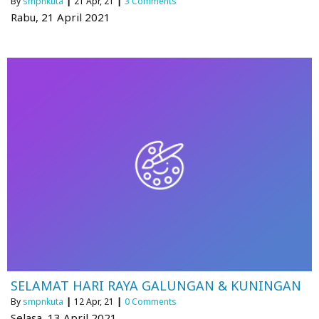
By
smpnkuta
|
21
Apr, 21
|
3 Comments
Rabu, 21 April 2021
SELAMAT HARI RAYA GALUNGAN & KUNINGAN
By
smpnkuta
|
12
Apr, 21
|
0 Comments
Selasa, 13 April 2021