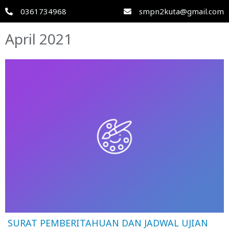
0361734968
smpn2kuta@gmail.com
April 2021
SURAT PEMBERITAHUAN DAN JADWAL UJIAN