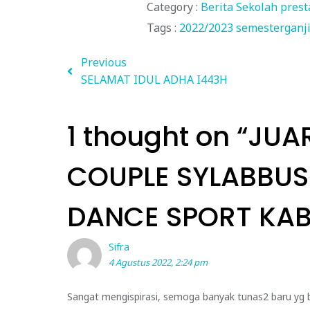
Category :
Berita Sekolah
prest
Tags :
2022/2023
semesterganji
Previous
SELAMAT IDUL ADHA I443H
1 thought on “
JUA
COUPLE SYLABBUS
DANCE SPORT KA
Sifra
4 Agustus 2022, 2:24 pm
Sangat mengispirasi, semoga banyak tunas2 baru yg 