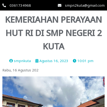
0361734968
smpn2kuta@gmail.com
KEMERIAHAN PERAYAAN
HUT RI DI SMP NEGERI 2
KUTA
smpnkuta
Agustus 16, 2023
10:01 pm
Rabu, 16 Agustus 202