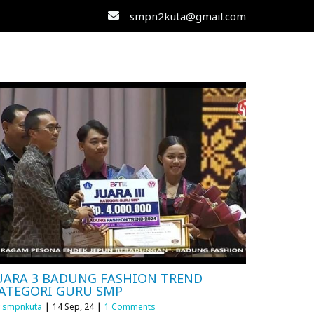
smpn2kuta@gmail.com
UARA 3 BADUNG FASHION TREND
ATEGORI GURU SMP
y
smpnkuta
|
14
Sep, 24
|
1 Comments