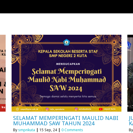
SELAMAT MEMPERINGATI MAULID NABI
J
MUHAMMAD SAW TAHUN 2024
K
By
smpnkuta
|
15
Sep, 24
|
0 Comments
B