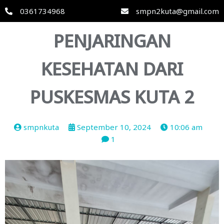
0361734968
smpn2kuta@gmail.com
PENJARINGAN
KESEHATAN DARI
PUSKESMAS KUTA 2
smpnkuta
September 10, 2024
10:06 am
1