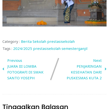
Category :
Berita Sekolah
prestasisekolah
Tags :
2024/2025
prestasisekolah
semesterganjil
Previous
Next
JUARA III LOMBA
PENJARINGAN
FOTOGRAFI DI SMAK
KESEHATAN DARI
SANTO YOSEPH
PUSKESMAS KUTA 2
Tinggalkan Balasan