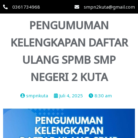
0361734968
smpn2kuta@gmail.com
PENGUMUMAN
KELENGKAPAN DAFTAR
ULANG SPMB SMP
NEGERI 2 KUTA
smpnkuta
Juli 4, 2025
8:30 am