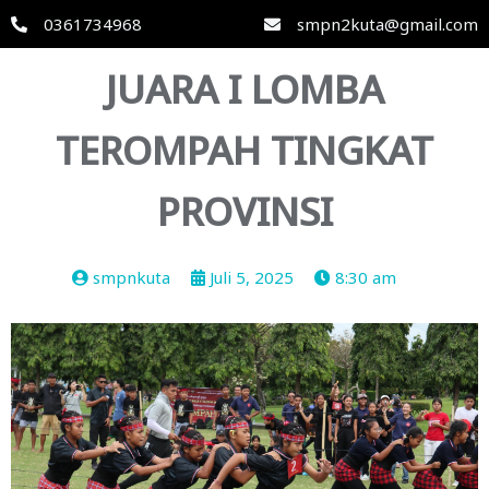
0361734968
smpn2kuta@gmail.com
JUARA I LOMBA
TEROMPAH TINGKAT
PROVINSI
smpnkuta
Juli 5, 2025
8:30 am