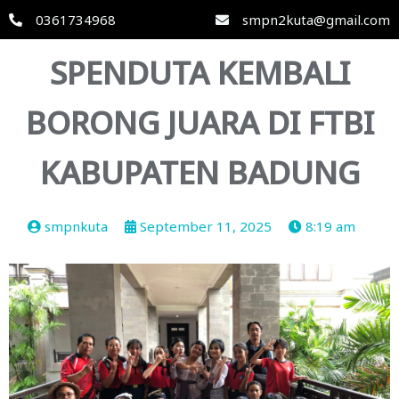
0361734968
smpn2kuta@gmail.com
SPENDUTA KEMBALI
BORONG JUARA DI FTBI
KABUPATEN BADUNG
smpnkuta
September 11, 2025
8:19 am